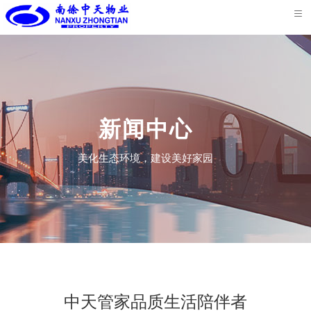
首
页
关
于
核
我
心
服
新闻中心
们
业
务
荣
美化生态环境，建设美好家园
务
案
誉
新
例
资
闻
联
质
中
系
心
我
中天管家品质生活陪伴者
们