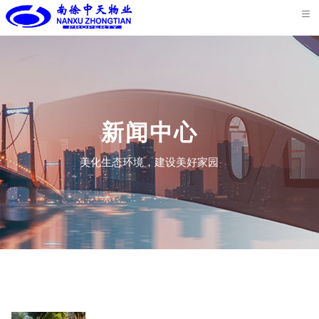
首
页
关
于
核
我
心
服
新闻中心
们
业
务
荣
美化生态环境，建设美好家园
务
案
誉
新
例
资
闻
联
质
中
系
心
我
们