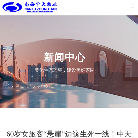
首
页
关
于
核
我
心
服
新闻中心
们
业
务
荣
美化生态环境，建设美好家园
务
案
誉
新
例
资
闻
联
质
中
系
心
我
60岁女旅客“悬崖”边缘生死一线！中天
们