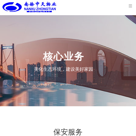
首
页
关
于
核
我
心
服
核心业务
们
业
务
荣
美化生态环境，建设美好家园
务
案
誉
新
例
资
闻
联
质
中
系
心
我
保安服务
们